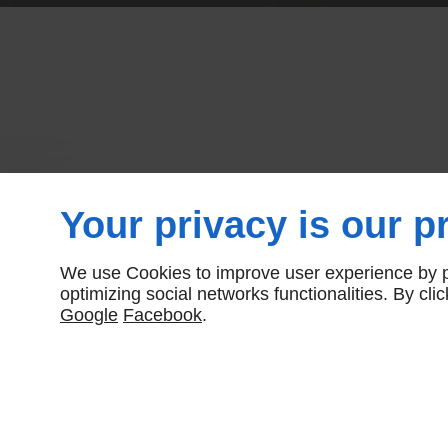
Vente abric
Your privacy is our pr
B
We use Cookies to improve user experience by pe
optimizing social networks functionalities. By cl
Google
Facebook
.
Plongez dans l'authent
notre vente d'abricotie