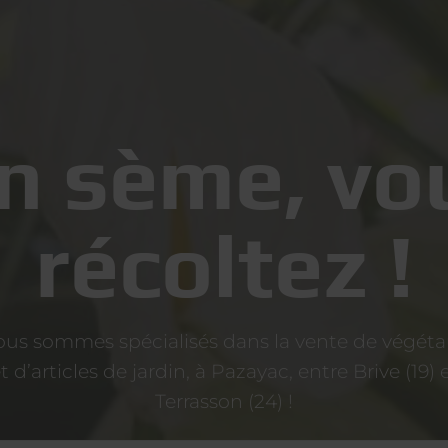
n sème, vo
récoltez !
us sommes spécialisés dans la vente de végét
t d’articles de jardin, à Pazayac, entre Brive (19) 
Terrasson (24) !