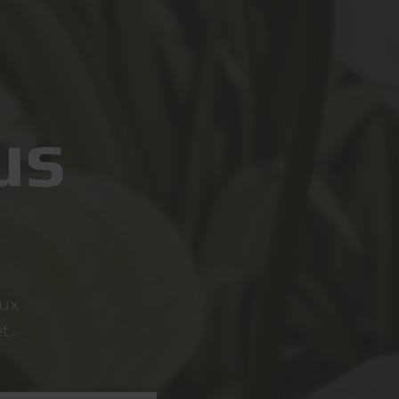
us
aux
et