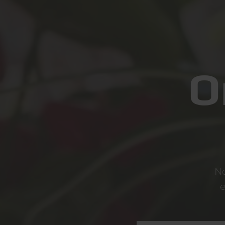
O
No
e