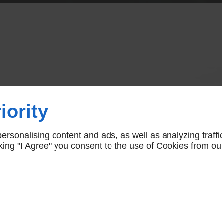
otier variétés
iority
rive-la-Gaillar
rsonalising content and ads, as well as analyzing traffi
icking "I Agree" you consent to the use of Cookies from ou
icité avec
rs de