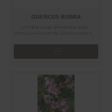
QUERCUS RUBRA
Le chêne rouge d'Amérique aussi
connu sous le nom de Quercus rubra ou
borealis est un arbre forestier semi-
caduc de grande dimension à privilégier
dans les grands espaces. D’une
longévité légendaire et d’une
robustesse à toute épreuve, vous serez
séduit par sa silhouette altière et son
somptueux feuillage automnal rouge
vermillon.