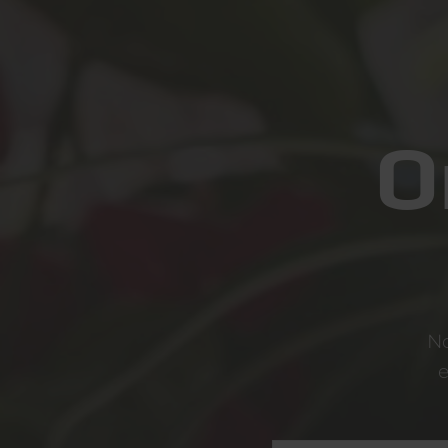
O
No
e