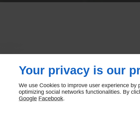
Arbres et ar
Your privacy is our pr
Gaillar
We use Cookies to improve user experience by pe
optimizing social networks functionalities. By cl
Google
Facebook
.
Embellissez votre espa
extérieur avec notre sé