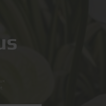
us
aux
et