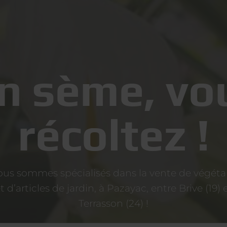
n sème, vo
récoltez !
us sommes spécialisés dans la vente de végét
t d’articles de jardin, à Pazayac, entre Brive (19) 
Terrasson (24) !