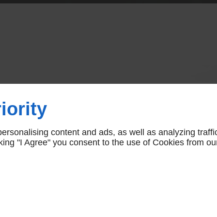
bustes d'ornem
iority
de à Brive-la-G
rsonalising content and ads, as well as analyzing traffi
icking "I Agree" you consent to the use of Cookies from ou
ce
lection