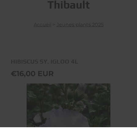
Thibault
Accueil
>
Jeunes plants 2025
HIBISCUS SY. IGLOO 4L
€16,00 EUR