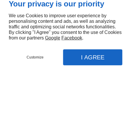
juin, avec une exceptionnelle générosité,
Your privacy is our priority
sur toute sa végétation, formant une
We use Cookies to improve user experience by
véritable cascade de fleurs bicolores et
personalising content and ads, as well as analyzing
contrastées, en bleu-mauve et blanc.
traffic and optimizing social networks functionalities.
By clicking "I Agree" you consent to the use of Cookies
Cette liane, dotée d'un magnifique
from our partners
Google
Facebook
.
feuillage caramel et vert citron mesure 3
à 10 m à maturité selon la façon dont elle
I AGREE
Customize
est conduite, taillée et cultivée.
Magnifique sur les façades, tonnelles,
porches ou pergolas, elle s'adaptera aussi
à la culture en pot et aux petits jardins.