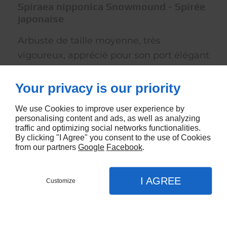
Spiraea nipponica Snowmound - Spirée
japonaise
Arbuste de taille moyenne, très
vigoureux, apprécié pour son port élégant
et dense, sa floraison massive en
guirlandes blanches le long de ses
Your privacy is our priority
rameaux souples, ainsi que pour sa
We use Cookies to improve user experience by
facilité de culture.
personalising content and ads, as well as analyzing
traffic and optimizing social networks functionalities.
By clicking "I Agree" you consent to the use of Cookies
from our partners
Google
Facebook
.
I AGREE
Customize