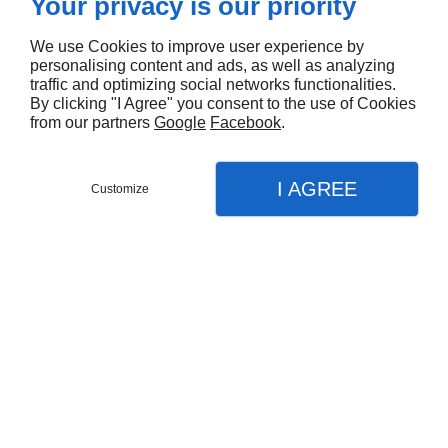
Your privacy is our priority
We use Cookies to improve user experience by
- près de Brive-la-
personalising content and ads, as well as analyzing
traffic and optimizing social networks functionalities.
Gaillarde - Pépinières
By clicking "I Agree" you consent to the use of Cookies
from our partners
Google
Facebook
.
Thibault
I AGREE
Customize
Accueil
>
Les Petits fruits
Aucun produit trouvé
PÉPINIÈRES THIBAULT
rue de MONTPLAISIR,
24120
Pazayac
09 74 56 43 44