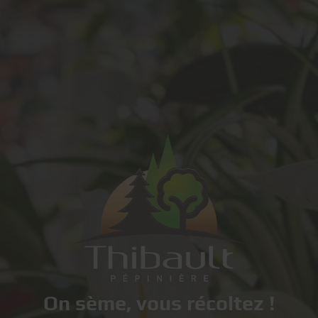
On sème, vous récoltez !