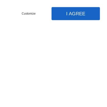
I AGREE
Customize
Partager :
Nombre d'avis :
0
Evaluez ce produit