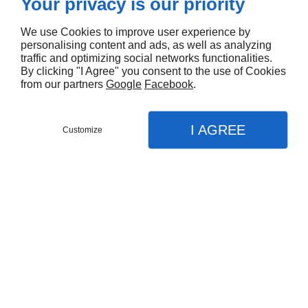
Your privacy is our priority
We use Cookies to improve user experience by
- près de Brive-la-
personalising content and ads, as well as analyzing
traffic and optimizing social networks functionalities.
Gaillarde - Pépinières
By clicking "I Agree" you consent to the use of Cookies
from our partners
Google
Facebook
.
Thibault
I AGREE
Customize
Accueil
>
Arbres et Arbustes
Aucun produit trouvé
PÉPINIÈRES THIBAULT
rue de MONTPLAISIR,
24120
Pazayac
09 74 56 43 44