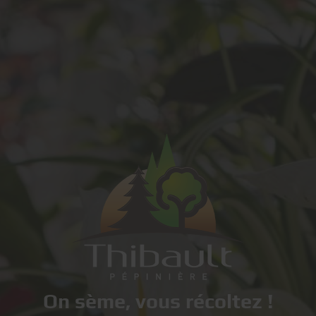
On sème, vous récoltez !