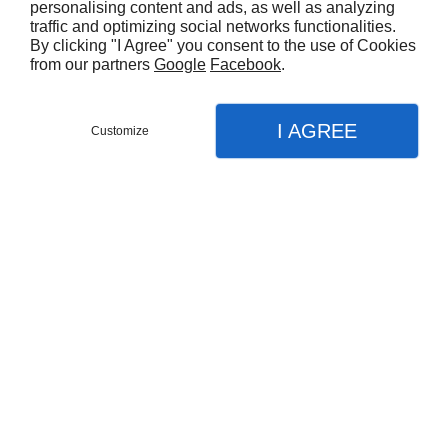
tolère le soleil non brûlant tant que son
personalising content and ads, as well as analyzing
traffic and optimizing social networks functionalities.
substrat reste frais. Sa floraison jaune-vert
By clicking "I Agree" you consent to the use of Cookies
apparaît au printemps apportant un beau
from our partners
Google
Facebook
.
contraste avec le feuillage. Cette plante
supporte les bords de mer. L'euphorbe
I AGREE
Customize
des bois ira parfaitement dans un massif
frais et ombragé de votre jardin !