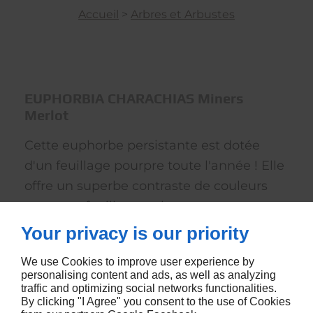
Accueil
>
Arbres et Arbustes
EUPHORBIA CHARACHIAS Miners
Merlot
Cette euphorbe persistante est dotée
d'un feuillage pourpre toute l'année ! Elle
offre un superbe contraste de couleurs
entre ses feuilles sombres et ses
inflorescences spectaculaires, faites de
Your privacy is our priority
fleurs jaune d'or, ornées de glandes
We use Cookies to improve user experience by
nectarifères brun-rougeâtre. Rustique
personalising content and ads, as well as analyzing
jusqu'à -12/-15° C, cette vivace demande
traffic and optimizing social networks functionalities.
By clicking "I Agree" you consent to the use of Cookies
une exposition ensoleillée et résiste