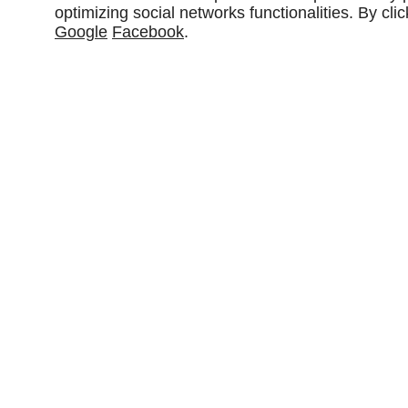
optimizing social networks functionalities. By cl
Google
Facebook
.
PÉPINIÈRES THIBAULT
rue de MONTPLAISIR,
24120
Pazayac