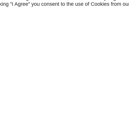
icking "I Agree" you consent to the use of Cookies from ou
Accueil
>
Jeunes plants 2025
Aucun produit trouvé
À PROPOS
Accueil