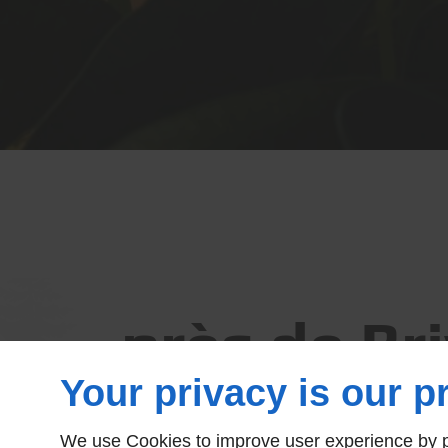
- près de Br
Your privacy is our pr
We use Cookies to improve user experience by pe