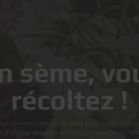
n sème, vo
récoltez !
us sommes spécialisés dans la vente de végét
t d’articles de jardin, à Pazayac, entre Brive (19) 