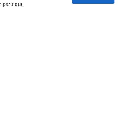
r partners
NOS PRODUITS
Petits Fruits