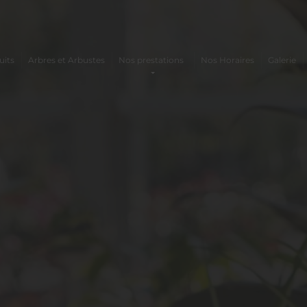
uits
Arbres et Arbustes
Nos prestations
Nos Horaires
Galerie