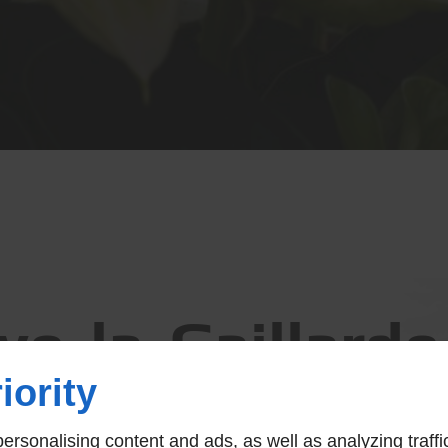
ive-la-Gaillarde
iority
Thibault
rsonalising content and ads, as well as analyzing traffi