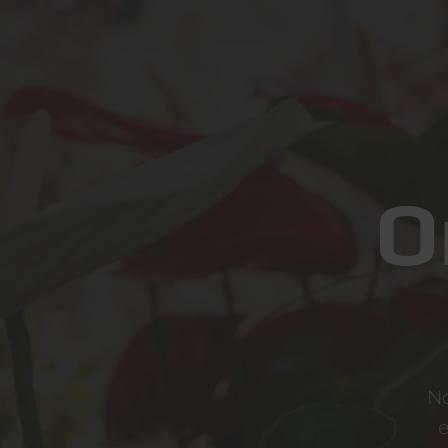
O
No
e