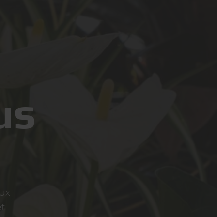
us
aux
et