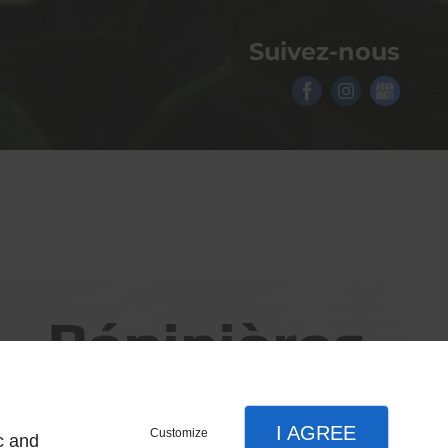
Suivez-nous
 - Pépinières
I AGREE
Customize
c and