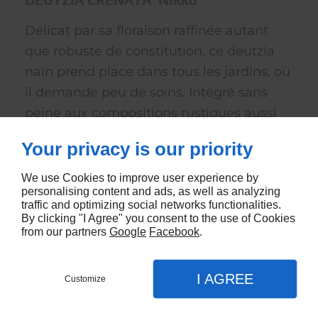
Délicat par sa floraison raffinée autant
que robuste de constitution, ce deutzia
nain prend place dans tous les jardins, où
il demande peu de soins. Intégré sans
peine aux compositions rustiques aussi
bien que sophistiquées, il conviendra aux
Your privacy is our priority
massifs comme aux jardinières de grande
taille.
We use Cookies to improve user experience by
personalising content and ads, as well as analyzing
€12,66 EUR
traffic and optimizing social networks functionalities.
By clicking "I Agree" you consent to the use of Cookies
from our partners
Google
Facebook
.
I AGREE
Customize