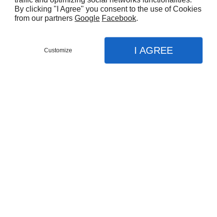
de jardin, fraîche, de préférence non
By clicking "I Agree" you consent to the use of Cookies
from our partners
Google
Facebook
.
calcaire, et se passe de taille. Peu
encombrante (4 m de haut pour 1 m de
large), cette variété est idéale pour les
I AGREE
Customize
petits jardins urbains !