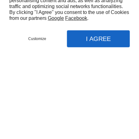
personalising content and ads, as well as analyzing
décoratifs, persistant longtemps sur les
traffic and optimizing social networks functionalities.
rameaux nus. Cette plante s'accommode
By clicking "I Agree" you consent to the use of Cookies
from our partners
Google
Facebook
.
de tout sol ordinaire, de la chaleur et
d'une exposition ensoleillée à mi-
ombragée.
I AGREE
Customize
€19,20 EUR