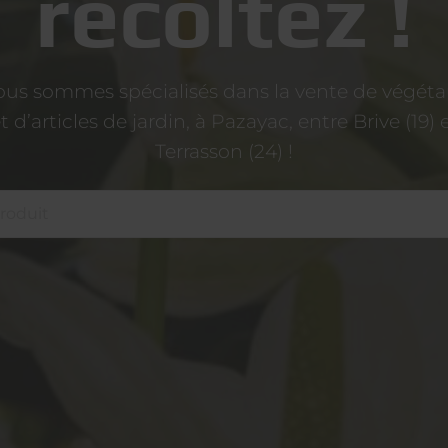
récoltez !
us sommes spécialisés dans la vente de végét
t d’articles de jardin, à Pazayac, entre Brive (19) 
Terrasson (24) !