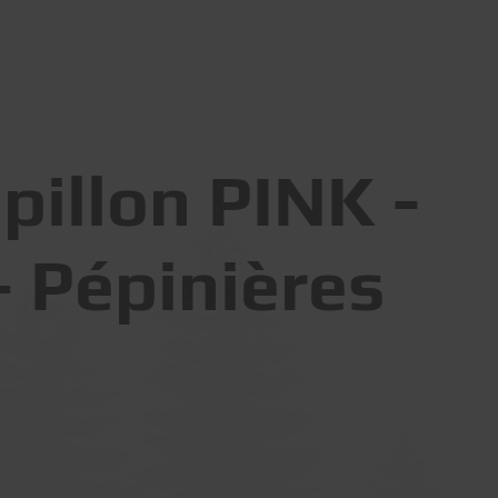
illon PINK -
- Pépinières