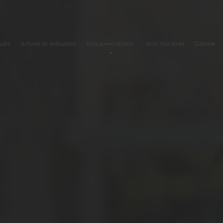
uits
Arbres et Arbustes
Nos prestations
Nos Horaires
Galerie