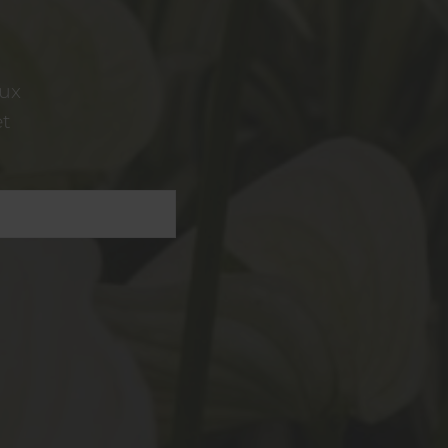
aux
et