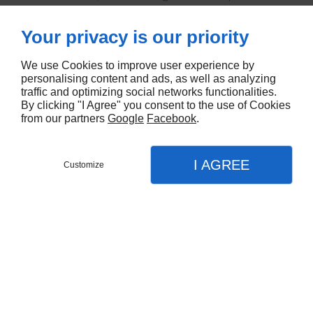
sombre et enfin rouge, se couvrant de
Your privacy is our priority
fleurs blanches, et donnant des fruits
juteux et sucrés, comestibles.
We use Cookies to improve user experience by
personalising content and ads, as well as analyzing
traffic and optimizing social networks functionalities.
By clicking "I Agree" you consent to the use of Cookies
from our partners
Google
Facebook
.
I AGREE
Customize