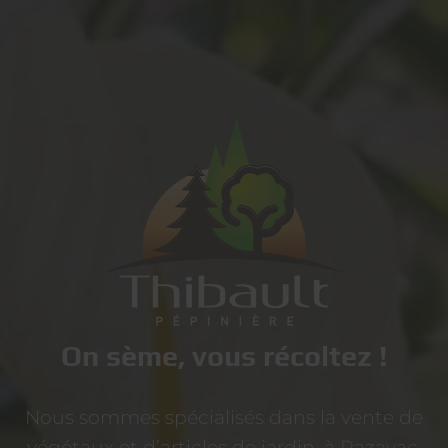
On sème, vous récoltez !
Nous sommes spécialisés dans la vente de
végétaux et d’articles de jardin, à Pazayac,