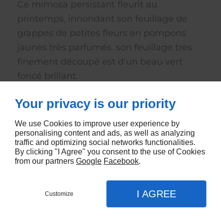
Ce mimosa persistant fleurit au
printemps, innondant son feuillage de
grappes de petites fleurs en pompons
jaunes très parfumés. son feuillage très
finement découpé est d'un beau vert
foncé brillant.
Your privacy is our priority
Hauteur à maturité: 5 m / Largeur à
maturité: 4.50 m
We use Cookies to improve user experience by
personalising content and ads, as well as analyzing
traffic and optimizing social networks functionalities.
Exposition : Soleil
By clicking "I Agree" you consent to the use of Cookies
from our partners
Google
Facebook
.
Rusticité : Jusqu'à -9,5°c
I AGREE
Customize
€28,00 EUR