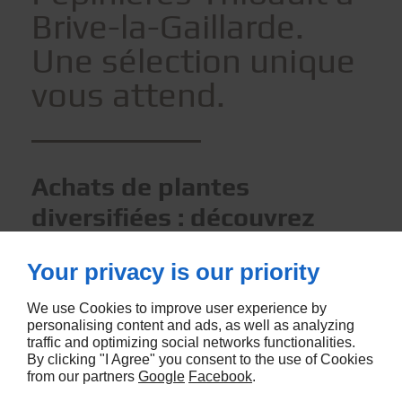
Brive-la-Gaillarde.
Une sélection unique
vous attend.
Achats de plantes
diversifiées : découvrez
notre collection à Brive-la-
Your privacy is our priority
Gaillarde
We use Cookies to improve user experience by
Nous vous offrons la possibilité de réaliser
personalising content and ads, as well as analyzing
traffic and optimizing social networks functionalities.
des
achats de plantes diversifiées
aux
By clicking "I Agree" you consent to the use of Cookies
Pépinières Thibault, votre destination
from our partners
Google
Facebook
.