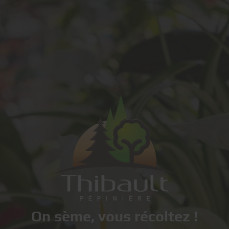
On sème, vous récoltez !