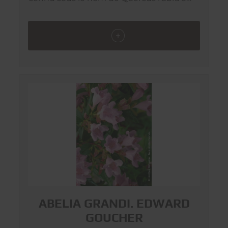
borealis est un arbre forestier semi-
caduc de grande dimension à privilégier
dans les grands espaces. D’une
longévité légendaire et d’une
robustesse à toute épreuve, vous serez
séduit par sa silhouette altière et son
somptueux feuillage automnal rouge
vermillon.
ABELIA GRANDI. EDWARD
GOUCHER