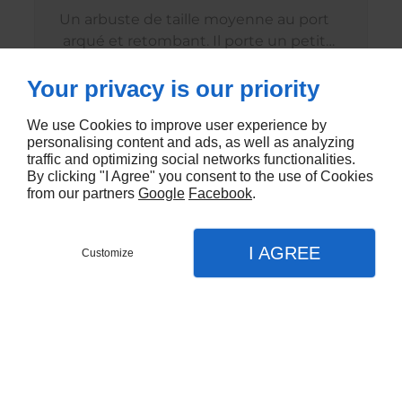
Un arbuste de taille moyenne au port
arqué et retombant. Il porte un petit
feuillage vert sombre semi-persistant et
€12,00 EUR
Your privacy is our priority
fleurit en abondance de l'été à
l'automne, durant 3 mois, se couvrant
We use Cookies to improve user experience by
d'une multitude de petites fleurs
personalising content and ads, as well as analyzing
tubulaires d'un rose-lilas. Cet abélia
traffic and optimizing social networks functionalities.
pousse sans exigences et apporte un
By clicking "I Agree" you consent to the use of Cookies
charme fou aux massifs d'arbustes et
from our partners
Google
Facebook
.
aux haies. Hauteur à maturité: 1. 80m /
Largeur à maturité: 1.50 m Exposition:
I AGREE
Customize
Soleil / mi-ombre Rusticité: Jusqu'à
-15°c